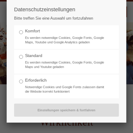
Datenschutzeinstellungen
Bitte treffen Sie eine Auswahl um fortzufahren
Komfort
Es werden notwendige Cookies, Google Fonts, Google
Maps, Youtube und Google Analytics geladen
Standard
Es werden notwendige Cookies, Google Fonts, Google
Maps und Youtube geladen
Erforderlich
Notwendige Cookies und Google Fonts zulassen damit
die Website korrekt funktioniert
Willkommen in der
Wirklichkeit