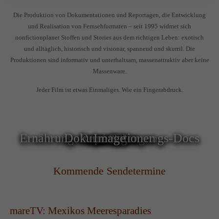
Die Produktion von Dokumentationen und Reportagen, die Entwicklung
und Realisation von Fernsehformaten – seit 1995 widmet sich
nonfictionplanet Stoffen und Stories aus dem richtigen Leben: exotisch
und alltäglich, historisch und visionär, spannend und skurril. Die
Produktionen sind informativ und unterhaltsam, massenattraktiv aber keine
Massenware.
Jeder Film ist etwas Einmaliges. Wie ein Fingerabdruck.
Ernährungs- und Bewegungs-Docs
Dokumentationen
Reportagen
mareTV
Image
Doku-Reihen
Kommende Sendetermine
mareTV: Mexikos Meeresparadies